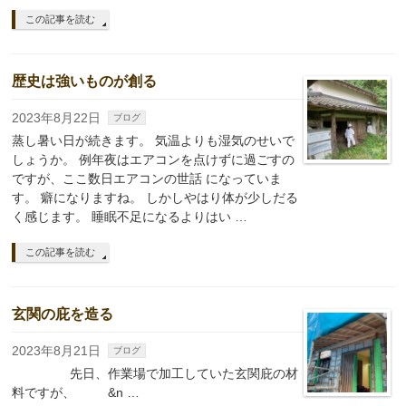
この記事を読む
歴史は強いものが創る
2023年8月22日
ブログ
蒸し暑い日が続きます。 気温よりも湿気のせいで
しょうか。 例年夜はエアコンを点けずに過ごすの
ですが、ここ数日エアコンの世話 になっていま
す。 癖になりますね。 しかしやはり体が少しだる
く感じます。 睡眠不足になるよりはい …
この記事を読む
玄関の庇を造る
2023年8月21日
ブログ
先日、作業場で加工していた玄関庇の材
料ですが、 &n …