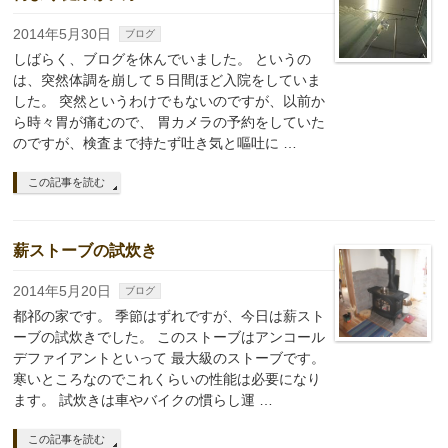
2014年5月30日
ブログ
しばらく、ブログを休んでいました。 というの
は、突然体調を崩して５日間ほど入院をしていま
した。 突然というわけでもないのですが、以前か
ら時々胃が痛むので、 胃カメラの予約をしていた
のですが、検査まで持たず吐き気と嘔吐に …
この記事を読む
薪ストーブの試炊き
2014年5月20日
ブログ
都祁の家です。 季節はずれですが、今日は薪スト
ーブの試炊きでした。 このストーブはアンコール
デファイアントといって 最大級のストーブです。
寒いところなのでこれくらいの性能は必要になり
ます。 試炊きは車やバイクの慣らし運 …
この記事を読む