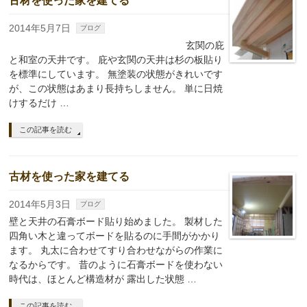
古材を使った家を建てる
2014年5月7日
ブログ
玄関の庇
と和室の天井です。 庇や玄関の天井は杉の板貼り
を標準にしています。 無塗装の状態がきれいです
が、この状態はあまり長持ちしません。 単に日焼
けするだけ …
この記事を読む
古材を使った家を建てる
2014年5月3日
ブログ
壁と天井の石膏ボード貼り始めました。 製材した
四角い木と違ってボードを貼るのに手間がかかり
ます。 丸太に合わせてすり合わせながらの作業に
なるからです。 昔のように石膏ボードを使わない
時代は、ほとんど構造材が 露出した状態 …
この記事を読む