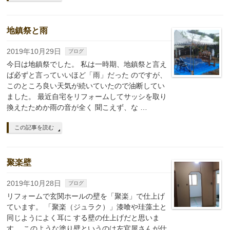
地鎮祭と雨
2019年10月29日
ブログ
今日は地鎮祭でした。 私は一時期、地鎮祭と言え
ば必ずと言っていいほど「雨」だった のですが、
このところ良い天気が続いていたので油断してい
ました。 最近自宅をリフォームしてサッシを取り
換えたためか雨の音が全く 聞こえず、な …
この記事を読む
聚楽壁
2019年10月28日
ブログ
リフォームで玄関ホールの壁を「聚楽」で仕上げ
ています。 「聚楽（ジュラク）」漆喰や珪藻土と
同じようによく耳に する壁の仕上げだと思いま
す。 このような塗り壁というのは左官屋さんが仕