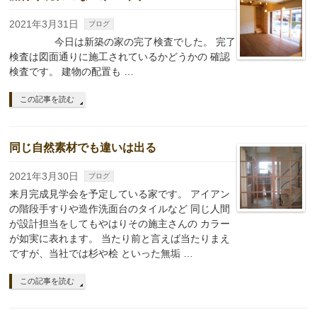
2021年3月31日
ブログ
今日は新築の家の完了検査でした。 完了
検査は図面通りに施工されているかどうかの 確認
検査です。 建物の配置も …
この記事を読む
同じ自然素材でも違いは出る
2021年3月30日
ブログ
来月完成見学会を予定している家です。 アイアン
の階段手すりや造作洗面台のタイルなど 同じ人間
が設計担当をしてもやはりその施主さんの カラー
が如実に表れます。 当たり前と言えば当たりまえ
ですが、当社では杉や桧 といった無垢 …
この記事を読む