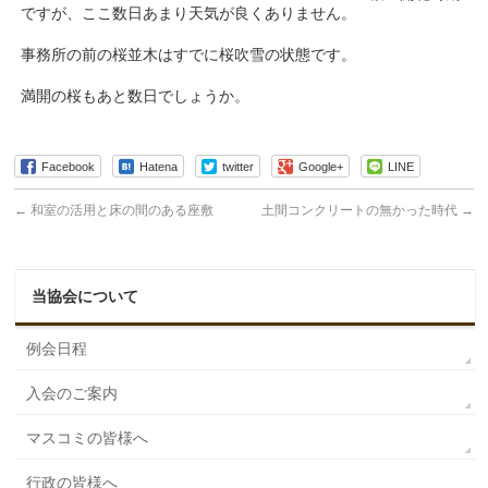
ですが、ここ数日あまり天気が良くありません。
事務所の前の桜並木はすでに桜吹雪の状態です。
満開の桜もあと数日でしょうか。
Facebook
Hatena
twitter
Google+
LINE
←
和室の活用と床の間のある座敷
土間コンクリートの無かった時代
→
当協会について
例会日程
入会のご案内
マスコミの皆様へ
行政の皆様へ