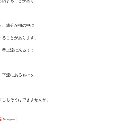
ら詰まることがあり
人、油分が枡の中に
まることがあります。
一番上流に来るよう
、下流にあるものを
ずしもそうはできませんが。
Google+