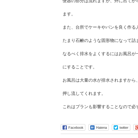
便器の部分は流れますが、外に出てか
ます。
また、台所でケーキやパンを良く作る
たまり石鹸のような固形物になって詰
なるべく排水をよくするにはお風呂が
にすることです。
お風呂は大量の水が排水されますから
押し流してくれます。
これはプランも影響することなので必
Facebook
Hatena
twitter