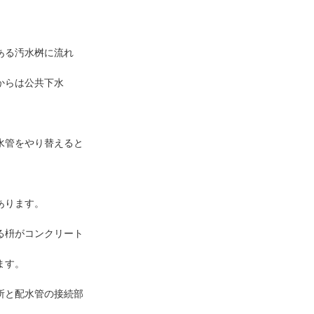
ある汚水桝に流れ
からは公共下水
水管をやり替えると
あります。
る枡がコンクリート
ます。
所と配水管の接続部