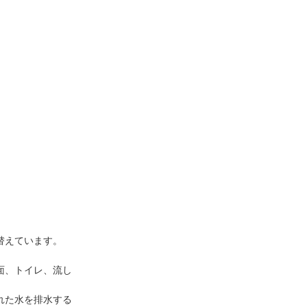
替えています。
面、トイレ、流し
れた水を排水する