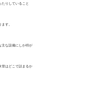
ったりしていること
ります。
。
な主な設備にしか枡が
水管はどこで詰まるか