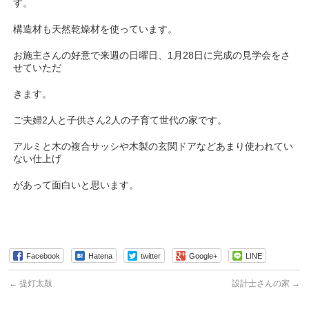
す。
構造材も天然乾燥材を使っています。
お施主さんの好意で来週の日曜日、1月28日に完成の見学会をさ
せていただ
きます。
ご夫婦2人と子供さん2人の子育て世代の家です。
アルミと木の複合サッシや木製の玄関ドアなどあまり使われてい
ない仕上げ
があって面白いと思います。
Facebook
Hatena
twitter
Google+
LINE
←
提灯太鼓
設計士さんの家
→